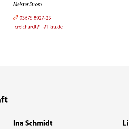
Meister Strom
03675 8927-25
creichardt@~@likra.de
ft
Ina Schmidt
L