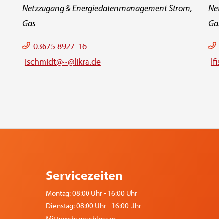
Netzzugang & Energiedatenmanagement Strom,
Ne
Gas
Ga
03675 8927-16
ischmidt@~@likra.de
lf
Servicezeiten
Montag: 08:00 Uhr - 16:00 Uhr
Dienstag: 08:00 Uhr - 16:00 Uhr
Mittwoch: geschlossen