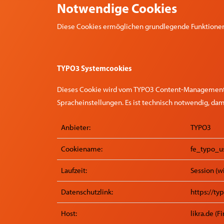
Notwendige Cookies
Diese Cookies ermöglichen grundlegende Funktionen u
TYPO3 Systemcookies
Dieses Cookie wird vom TYPO3 Content-Management-Sy
Spracheinstellungen. Es ist technisch notwendig, da
Anbieter:
TYPO3
Cookiename:
fe_typo_u
Laufzeit:
Session (w
Datenschutzlink:
https://ty
Host:
likra.de (F