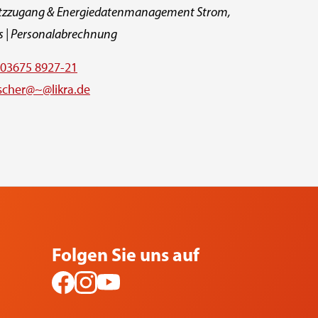
tzzugang & Energiedatenmanagement Strom,
s | Personalabrechnung
03675 8927-21
ischer@~@likra.de
Folgen Sie uns auf