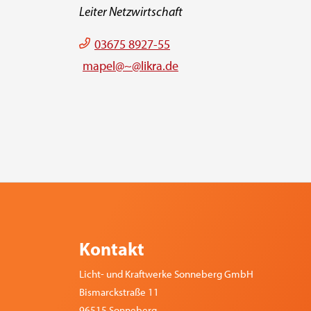
Leiter Netzwirtschaft
03675 8927-55
mapel@~@likra.de
Kontakt
Licht- und Kraftwerke Sonneberg GmbH
Bismarckstraße 11
96515 Sonneberg