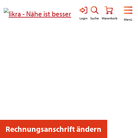
Direkt zur Hauptnavigation springen
Direkt zum Inhalt springen
Suche
Login
Warenkorb
Menü
Rechnungsanschrift ändern