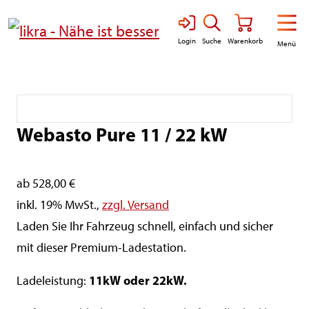
Direkt zur Hauptnavigation springen
Direkt zum Inhalt springen
Suche
Login
Warenkorb
Menü
Webasto Pure 11 / 22 kW
ab 528,00 €
inkl. 19% MwSt.,
zzgl. Versand
Laden Sie Ihr Fahrzeug schnell, einfach und sicher
mit dieser Premium-Ladestation.
11kW oder 22kW.
Ladeleistung: