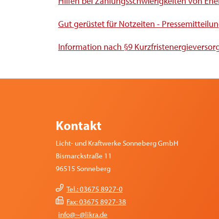
Hilfen bei Zahlungsschwierigkeiten von En
Gut gerüstet für Notzeiten - Pressemitteil
Information nach §9 Kurzfristenergiever
Kontakt
Licht- und Kraftwerke Sonneberg GmbH
Bismarckstraße 11
96515 Sonneberg
Tel.: 03675 8927-0
Fax: 03675 8927-38
info@~@likra.de