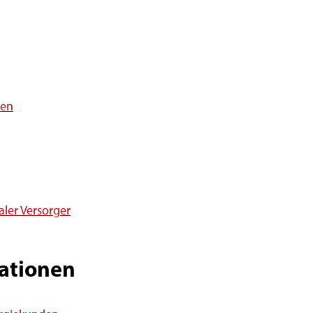
ren
ler Versorger
ationen